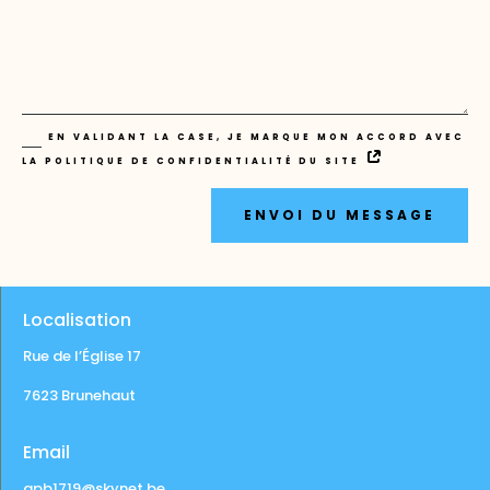
EN VALIDANT LA CASE, JE MARQUE MON ACCORD AVEC
LA POLITIQUE DE CONFIDENTIALITÉ DU SITE
ENVOI DU MESSAGE
Localisation
Rue de l’Église 17
7623 Brunehaut
Email
apb1719@skynet.be